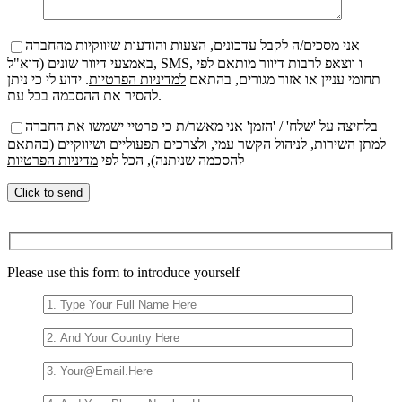
אני מסכים/ה לקבל עדכונים, הצעות והודעות שיווקיות מהחברה
באמצעי דיוור שונים (דוא"ל, SMS, ו ווצאפ לרבות דיוור מותאם לפי
תחומי עניין או אזור מגורים, בהתאם
למדיניות הפרטיות
. ידוע לי כי ניתן
להסיר את ההסכמה בכל עת.
בלחיצה על 'שלח' / 'הזמן' אני מאשר/ת כי פרטיי ישמשו את החברה
למתן השירות, לניהול הקשר עמי, ולצרכים תפעוליים ושיווקיים (בהתאם
להסכמה שניתנה), הכל לפי
מדיניות הפרטיות
Veuillez
laisser
ce
Please use this form to introduce yourself
champ
vide.