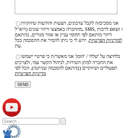
אני מסכים/ה לקבל עדכונים, הצעות והודעות שיווקיות
מהחברה באמצעי דיוור שונים (דוא"ל, SMS, ו ווצאפ לרבות
דיוור מותאם לפי תחומי עניין או אזור מגורים, בהתאם
למדיניות הפרטיות
. ידוע לי כי ניתן להסיר את ההסכמה בכל
עת.
בלחיצה על 'שלח' / 'הזמן' אני מאשר/ת כי פרטיי ישמשו
את החברה למתן השירות, לניהול הקשר עמי, ולצרכים
תפעוליים ושיווקיים (בהתאם להסכמה שניתנה), הכל לפי
מדיניות הפרטיות
Veuillez
laisser
ce
champ
vide.