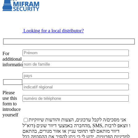
Looking for a local distributor?
For
additional
information:
Veuillez
laisser
ce
Please
champ
use this
vide.
form to
introduce
yourself
אני מסכים/ה לקבל עדכונים, הצעות והודעות שיווקיות
מהחברה באמצעי דיוור שונים (דוא"ל, SMS, ו ווצאפ לרבות
דיוור מותאם לפי תחומי עניין או אזור מגורים, בהתאם
למדיניות הפרטיות
. ידוע לי כי ניתן להסיר את ההסכמה בכל