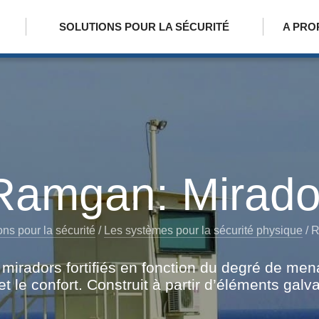
SOLUTIONS POUR LA SÉCURITÉ
A PRO
Ramgan: Mirado
ons pour la sécurité
/
Les systèmes pour la sécurité physique
/
R
e miradors fortifiés en fonction du degré de m
n et le confort. Construit à partir d’éléments ga